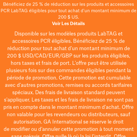
Bénéficiez de 25 % de réduction sur les produits et accessoires
PCR LabTAG éligibles pour tout achat d'un montant minimum de
200 $ US.
Voir Les Détails
Disponible sur les modèles
produits LabTAG
et
accessoires PCR éligibles. Bénéficiez de 25 % de
réduction pour tout achat d'un montant minimum de
200 $
USD/CAD/EUR/GBP
sur les produits éligibles
,
hors taxes et frais de port
. L'offre peut être utilisée
plusieurs fois sur des commandes éligibles pendant la
période de promotion.
Cette promotion est cumulable
avec d'autres promotions, remises ou accords tarifaires
spéciaux.
Des frais de livraison standard peuvent
s'appliquer. Les taxes et les frais de livraison ne sont pas
pris en compte dans le montant minimum d'achat. Offre
non valable pour les revendeurs ou distributeurs, sauf
autorisation. GA International se réserve le droit
de
modifier
ou d’annuler cette promotion à tout moment
sans préavis. Offre nulle là où la loi l’interdit. Offre