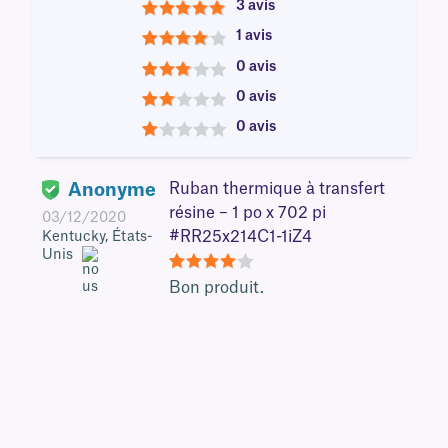
3 avis
5
1 avis
4
0 avis
3
0 avis
2
0 avis
1
Anonyme
Ruban thermique à transfert
résine – 1 po x 702 pi
03/12/2020
#RR25x214C1-1iZ4
Kentucky, États-
Unis
4
Bon produit.