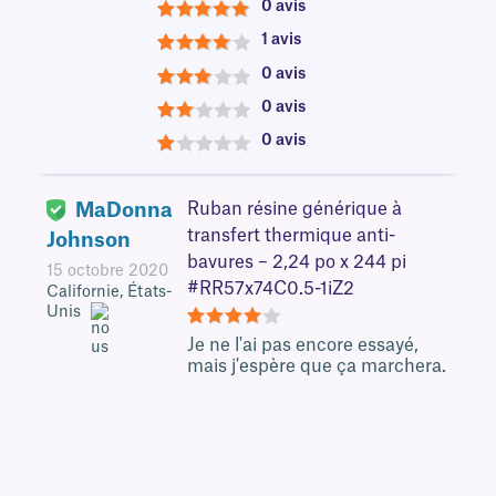
0 avis
5
1 avis
4
0 avis
3
0 avis
2
0 avis
1
MaDonna
Ruban résine générique à
transfert thermique anti-
Johnson
bavures – 2,24 po x 244 pi
15 octobre 2020
#RR57x74C0.5-1iZ2
Californie, États-
Unis
4
Je ne l'ai pas encore essayé,
mais j'espère que ça marchera.