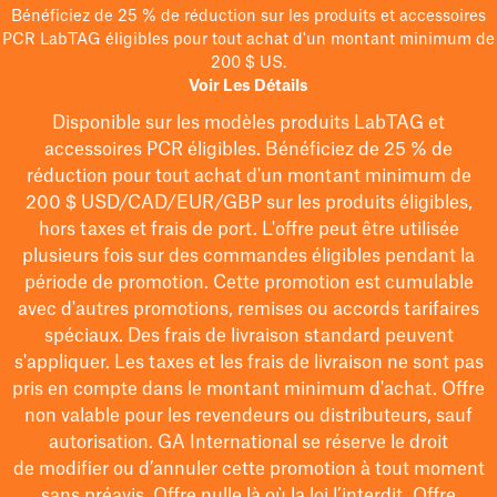
Bénéficiez de 25 % de réduction sur les produits et accessoires
PCR LabTAG éligibles pour tout achat d'un montant minimum de
200 $ US.
Voir Les Détails
Disponible sur les modèles
produits LabTAG
et
accessoires PCR éligibles. Bénéficiez de 25 % de
réduction pour tout achat d'un montant minimum de
200 $
USD/CAD/EUR/GBP
sur les produits éligibles
,
hors taxes et frais de port
. L'offre peut être utilisée
plusieurs fois sur des commandes éligibles pendant la
période de promotion.
Cette promotion est cumulable
avec d'autres promotions, remises ou accords tarifaires
spéciaux.
Des frais de livraison standard peuvent
s'appliquer. Les taxes et les frais de livraison ne sont pas
pris en compte dans le montant minimum d'achat. Offre
non valable pour les revendeurs ou distributeurs, sauf
autorisation. GA International se réserve le droit
de
modifier
ou d’annuler cette promotion à tout moment
sans préavis. Offre nulle là où la loi l’interdit. Offre