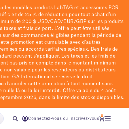
ur les modèles
produits LabTAG
et accessoires PCR
énéficiez de 25 % de réduction pour tout achat d'un
nimum de 200 $
USD/CAD/EUR/GBP
sur les produits
rs taxes et frais de port
. L'offre peut être utilisée
is sur des commandes éligibles pendant la période de
ette promotion est cumulable avec d'autres
remises ou accords tarifaires spéciaux.
Des frais de
ndard peuvent s'appliquer. Les taxes et les frais de
 sont pas pris en compte dans le montant minimum
re non valable pour les revendeurs ou distributeurs,
tion. GA International se réserve le droit
u d’annuler cette promotion à tout moment sans
 nulle là où la loi l’interdit. Offre valable du 4 août
eptembre 2026, dans la limite des stocks disponibles.
0
Connectez-vous ou inscrivez-vous