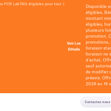
|
res PCR LabTAG éligibles pour tout
Disponible s
éligibles. B
montant mi
éligibles
, ho
plusieurs fo
promotion.
C
promotions, 
Voir Les
livraison sta
Détails
livraison ne
d'achat. Off
sauf autorisa
de
modifier
o
préavis. Offre
2026 au 18 s
Contactez-nous