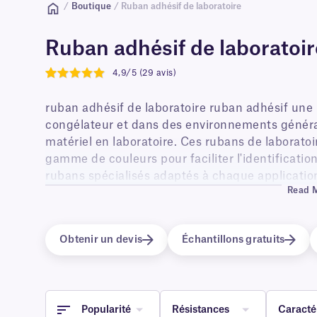
/
Boutique
/ Ruban adhésif de laboratoire
Ruban adhésif de laboratoir
4,9/5 (29 avis)
4.9
ruban adhésif de laboratoire ruban adhésif une 
congélateur et dans des environnements généraux
matériel en laboratoire. Ces rubans de laboratoi
gamme de couleurs pour faciliter l'identificati
rubans spécialisés adaptés à chaque applicatio
Read 
cryogéniques, tels que le ruban CryoSTUCK® pou
adhésif inviolable Cryo C-Kur™ ruban adhésif u
adhésif de scellage cryogénique sans adhésif. 
Obtenir un devis
Échantillons gratuits
adhésif de laboratoire colorés amovibles et rub
également disponibles pour une utilisation dan
Popularité
Résistances
Caracté