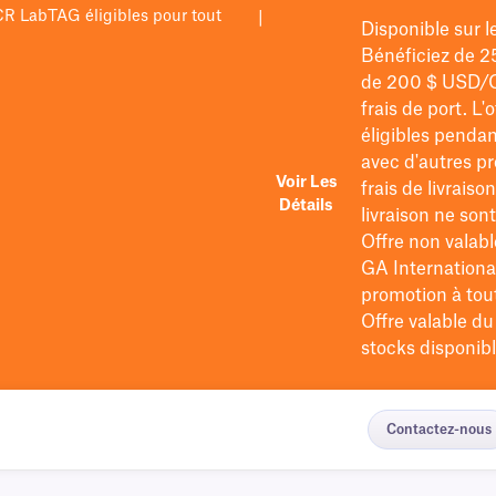
PCR LabTAG éligibles pour tout
|
Disponible sur 
Bénéficiez de 2
de 200 $
USD/
frais de port
. L'
éligibles pendan
avec d'autres pr
Voir Les
frais de livraiso
Détails
livraison ne so
Offre non valabl
GA International
promotion à tout 
Offre valable d
stocks disponibl
Contactez-nous