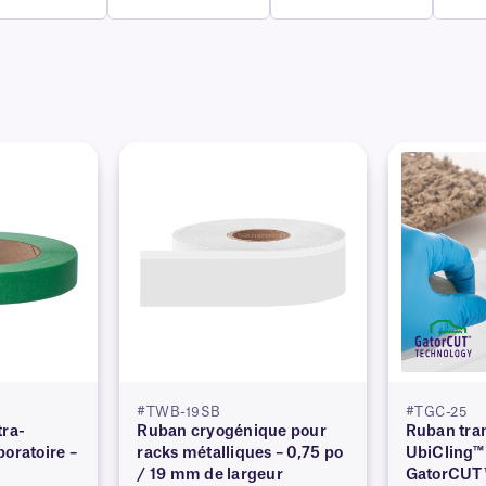
#TWB-19SB
#TGC-25
tra-
Ruban cryogénique pour
Ruban tra
oratoire –
racks métalliques – 0,75 po
UbiCling™
/ 19 mm de largeur
GatorCUT™ 