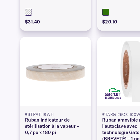
$31.40
$20.10
#STRAT-18WH
#TARG-25C3-100
Ruban indicateur de
Ruban amovible r
stérilisation à la vapeur –
l'autoclave avec
0,7 po x 180 pi
technologie Gat
(BREVETÉ) – 1 po 