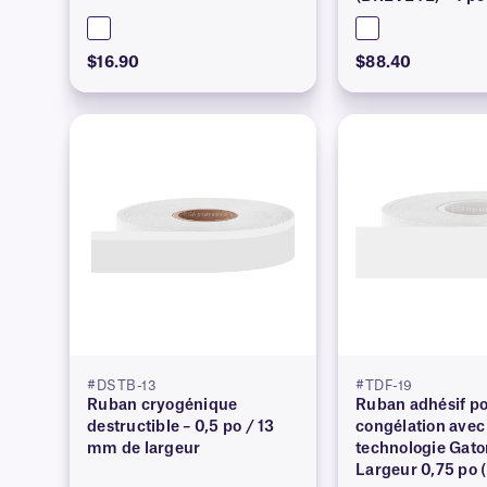
$16.90
$88.40
#DSTB-13
#TDF-19
Ruban cryogénique
Ruban adhésif p
destructible – 0,5 po / 13
congélation avec
mm de largeur
technologie Gat
Largeur 0,75 po 