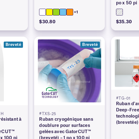
po x 50 pi
+1
$30.80
$35.30
Breveté
Breveté
#TG-01
Ruban d'a
Deep-Free
WH
#TXS-25
technolog
ésistant à
Ruban cryogénique sans
(brevetée)
doublure pour surfaces
orCUT™
gelées avec GatorCUT™
x 100 pi
(breveté) – 1 po x 100 pi