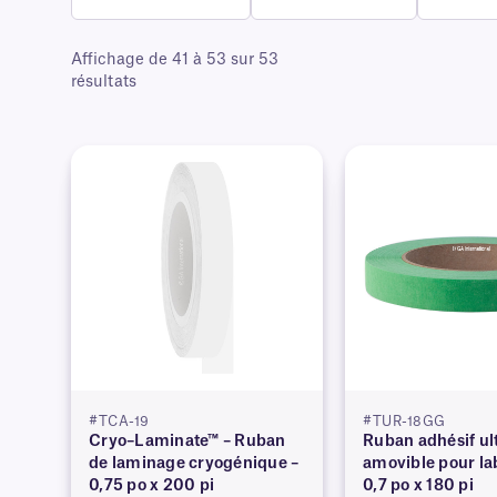
Affichage de 41 à 53 sur 53
résultats
#TCA-19
#TUR-18GG
Cryo–Laminate™ – Ruban
Ruban adhésif ul
de laminage cryogénique –
amovible pour lab
0,75 po x 200 pi
0,7 po x 180 pi