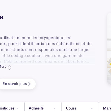
e
utilisation en milieu cryogénique, en
, pour l'identification des échantillons et du
re résistants sont disponibles dans une large
on et le codage couleur, avec une gamme de
n. Cela comprend des rubans de laboratoire
More
r l'étiquetage congelé déjà congelé , ruban
ne sécurité accrue et le CryoHUG™, ruban
ruban adhésif perforés auto-laminants, ruban
En savoir plus
an adhésif pour autoclave ruban adhésif
s des conditions non cryogéniques.
ristiques
Adhésifs
Cours
Mar