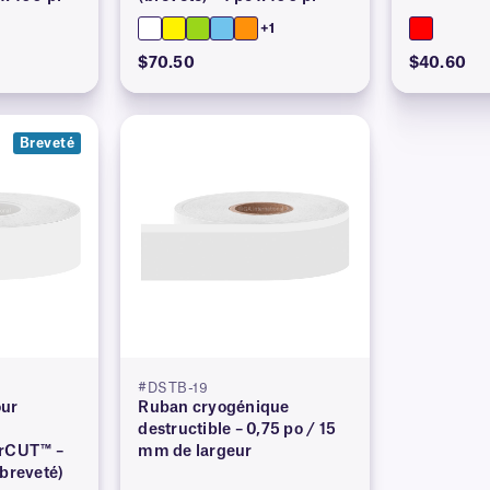
+1
$70.50
$40.60
Breveté
#DSTB-19
our
Ruban cryogénique
destructible – 0,75 po / 15
orCUT™ –
mm de largeur
(breveté)