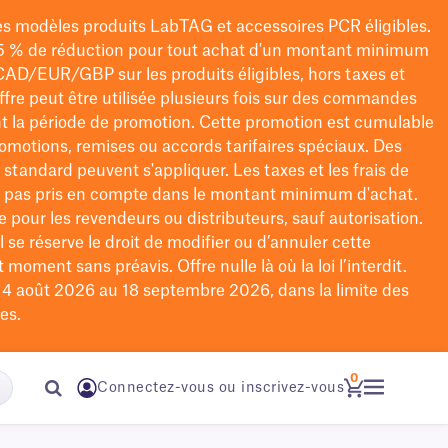
les modèles
produits LabTAG
et accessoires PCR éligibles.
5 % de réduction pour tout achat d'un montant minimum
CAD/EUR/GBP
sur les produits éligibles
, hors taxes et
offre peut être utilisée plusieurs fois sur des commandes
t la période de promotion.
Cette promotion est cumulable
omotions, remises ou accords tarifaires spéciaux.
Des
n standard peuvent s'appliquer. Les taxes et les frais de
nt pas pris en compte dans le montant minimum d'achat.
e pour les revendeurs ou distributeurs, sauf autorisation.
 se réserve le droit de
modifier
ou d’annuler cette
moment sans préavis. Offre nulle là où la loi l’interdit.
u 4 août 2026 au 18 septembre 2026, dans la limite des
es.
0
Connectez-vous ou inscrivez-vous