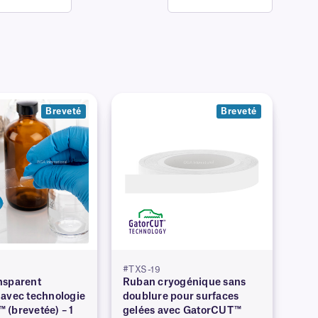
Breveté
Breveté
#TXS-19
nsparent
Ruban cryogénique sans
 avec technologie
doublure pour surfaces
(brevetée) – 1
gelées avec GatorCUT™