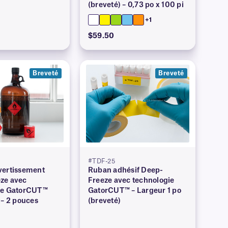
(breveté) – 0,73 po x 100 pi
+1
$59.50
Breveté
Breveté
#TDF-25
vertissement
Ruban adhésif Deep-
ze avec
Freeze avec technologie
ie GatorCUT™
GatorCUT™ – Largeur 1 po
 – 2 pouces
(breveté)