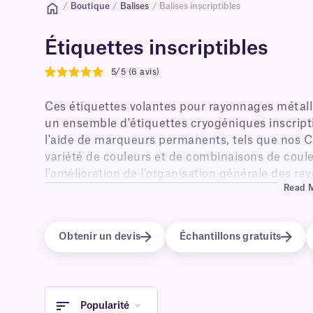
/
Boutique
/
Balises
/ Balises inscriptibles
Étiquettes inscriptibles
5/5 (6 avis)
5
Ces étiquettes volantes pour rayonnages métall
un ensemble d'étiquettes cryogéniques inscriptibl
l'aide de marqueurs permanents, tels que nos 
variété de couleurs et de combinaisons de couleu
l'amélioration de l'organisation générale des r
Read 
congélateurs de laboratoire à basse température
liquide (-196 °C).
Obtenir un devis
Échantillons gratuits
Popularité