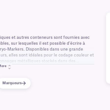
iques et autres conteneurs sont fournies avec
es, sur lesquelles il est possible d'écrire à
Cryo-Markers. Disponibles dans une grande
rs, elles sont idéales pour le codage couleur et
ayonnages métalliques stockés dans des
More
 (-80 °C), ainsi que dans des réservoirs d'azote
Marqueurs