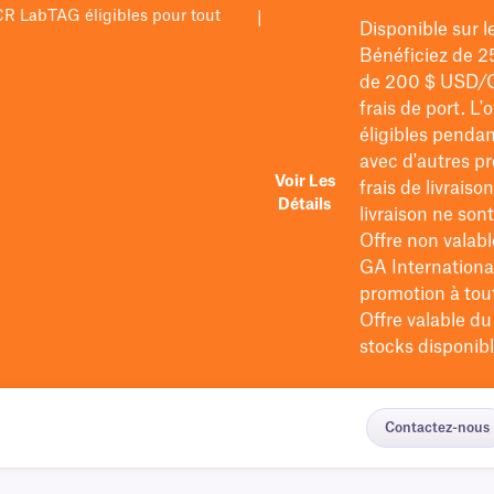
PCR LabTAG éligibles pour tout
|
Disponible sur 
Bénéficiez de 2
de 200 $
USD/
frais de port
. L'
éligibles pendan
avec d'autres pr
Voir Les
frais de livraiso
Détails
livraison ne so
Offre non valabl
GA International
promotion à tout 
Offre valable d
stocks disponibl
Contactez-nous