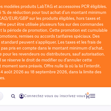
les modèles
produits LabTAG
et accessoires PCR éligibles.
5 % de réduction pour tout achat d'un montant minimum
CAD/EUR/GBP
sur les produits éligibles
, hors taxes et
offre peut être utilisée plusieurs fois sur des commandes
t la période de promotion.
Cette promotion est cumulable
omotions, remises ou accords tarifaires spéciaux.
Des
n standard peuvent s'appliquer. Les taxes et les frais de
nt pas pris en compte dans le montant minimum d'achat.
e pour les revendeurs ou distributeurs, sauf autorisation.
 se réserve le droit de
modifier
ou d’annuler cette
moment sans préavis. Offre nulle là où la loi l’interdit.
u 4 août 2026 au 18 septembre 2026, dans la limite des
es.
0
Connectez-vous ou inscrivez-vous