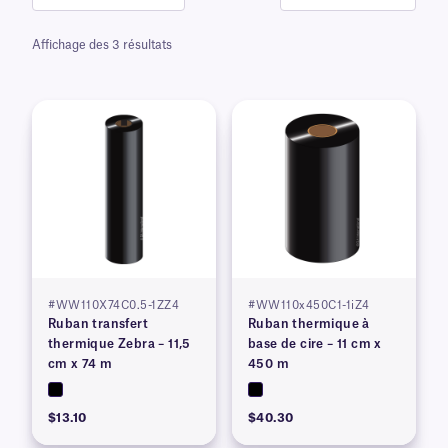
Affichage des 3 résultats
#WW110X74C0.5-1ZZ4
#WW110x450C1-1iZ4
Ruban transfert
Ruban thermique à
thermique Zebra – 11,5
base de cire – 11 cm x
cm x 74 m
450 m
$13.10
$40.30