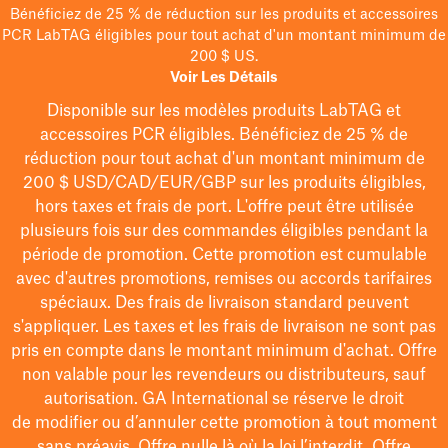
Bénéficiez de 25 % de réduction sur les produits et accessoires
PCR LabTAG éligibles pour tout achat d'un montant minimum de
200 $ US.
Voir Les Détails
Disponible sur les modèles
produits LabTAG
et
accessoires PCR éligibles. Bénéficiez de 25 % de
réduction pour tout achat d'un montant minimum de
200 $
USD/CAD/EUR/GBP
sur les produits éligibles
,
hors taxes et frais de port
. L'offre peut être utilisée
plusieurs fois sur des commandes éligibles pendant la
période de promotion.
Cette promotion est cumulable
avec d'autres promotions, remises ou accords tarifaires
spéciaux.
Des frais de livraison standard peuvent
s'appliquer. Les taxes et les frais de livraison ne sont pas
pris en compte dans le montant minimum d'achat. Offre
non valable pour les revendeurs ou distributeurs, sauf
autorisation. GA International se réserve le droit
de
modifier
ou d’annuler cette promotion à tout moment
sans préavis. Offre nulle là où la loi l’interdit. Offre