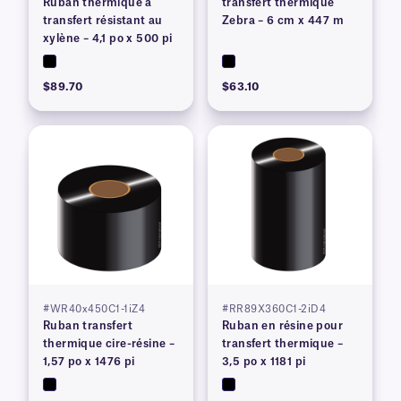
Ruban thermique à
transfert thermique
transfert résistant au
Zebra – 6 cm x 447 m
xylène – 4,1 po x 500 pi
$89.70
$63.10
#WR40x450C1-1iZ4
#RR89X360C1-2iD4
Ruban transfert
Ruban en résine pour
thermique cire-résine –
transfert thermique –
1,57 po x 1476 pi
3,5 po x 1181 pi