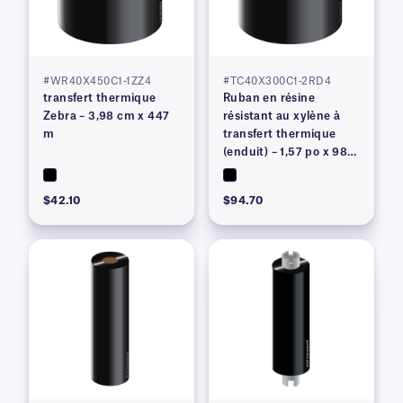
#WR40X450C1-1ZZ4
#TC40X300C1-2RD4
transfert thermique
Ruban en résine
Zebra – 3,98 cm x 447
résistant au xylène à
m
transfert thermique
(enduit) – 1,57 po x 984
pi
$42.10
$94.70