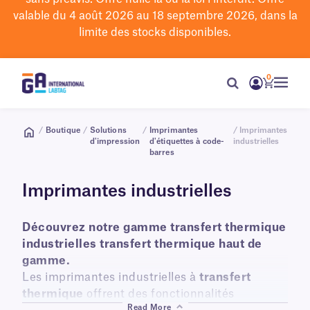
valable du 4 août 2026 au 18 septembre 2026, dans la
limite des stocks disponibles.
0
/
Boutique
/
Solutions
/
Imprimantes
/ Imprimantes
d'impression
d'étiquettes à code-
industrielles
barres
Imprimantes industrielles
Découvrez notre gamme transfert thermique
industrielles transfert thermique haut de
gamme.
Les imprimantes industrielles à
transfert
thermique
offrent des fonctionnalités
Read More