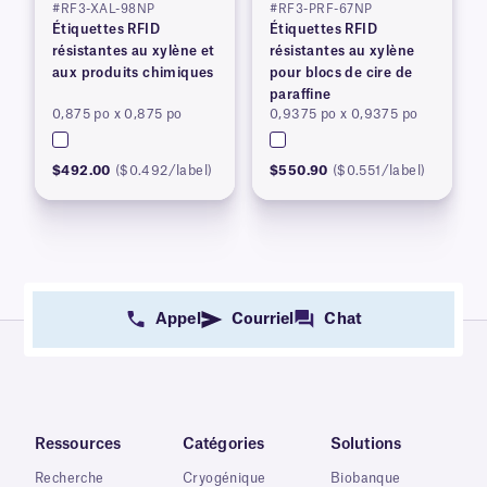
#RF3-XAL-98NP
#RF3-PRF-67NP
Étiquettes RFID
Étiquettes RFID
résistantes au xylène et
résistantes au xylène
aux produits chimiques
pour blocs de cire de
paraffine
0,875 po x 0,875 po
0,9375 po x 0,9375 po
$492.00
($0.492/label)
$550.90
($0.551/label)
Appel
Courriel
Chat
Ressources
Catégories
Solutions
Recherche
Cryogénique
Biobanque