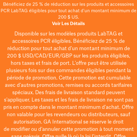
Bénéficiez de 25 % de réduction sur les produits et accessoires
PCR LabTAG éligibles pour tout achat d'un montant minimum de
200 $ US.
Voir Les Détails
Disponible sur les modèles
produits LabTAG
et
accessoires PCR éligibles. Bénéficiez de 25 % de
réduction pour tout achat d'un montant minimum de
200 $
USD/CAD/EUR/GBP
sur les produits éligibles
,
hors taxes et frais de port
. L'offre peut être utilisée
plusieurs fois sur des commandes éligibles pendant la
période de promotion.
Cette promotion est cumulable
avec d'autres promotions, remises ou accords tarifaires
spéciaux.
Des frais de livraison standard peuvent
s'appliquer. Les taxes et les frais de livraison ne sont pas
pris en compte dans le montant minimum d'achat. Offre
non valable pour les revendeurs ou distributeurs, sauf
autorisation. GA International se réserve le droit
de
modifier
ou d’annuler cette promotion à tout moment
sans préavis. Offre nulle là où la loi l’interdit. Offre