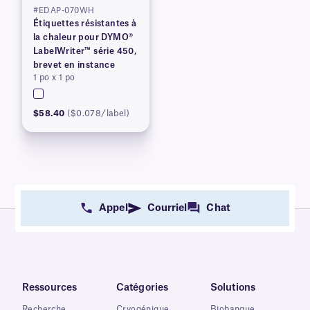
#EDAP-070WH
Étiquettes résistantes à
la chaleur pour DYMO®
LabelWriter™ série 450,
brevet en instance
1 po x 1 po
$58.40
($0.078/label)
Appel
Courriel
Chat
Ressources
Catégories
Solutions
Recherche
Cryogénique
Biobanque