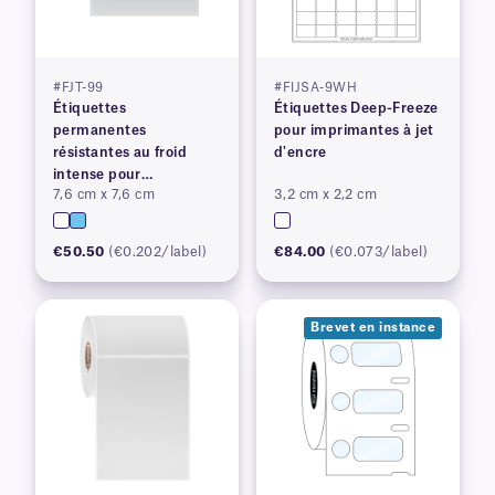
#FJT-99
#FIJSA-9WH
Étiquettes
Étiquettes Deep-Freeze
permanentes
pour imprimantes à jet
résistantes au froid
d'encre
intense pour
7,6 cm x 7,6 cm
3,2 cm x 2,2 cm
imprimantes à transfert
thermique
€50.50
(€0.202/label)
€84.00
(€0.073/label)
Brevet en instance