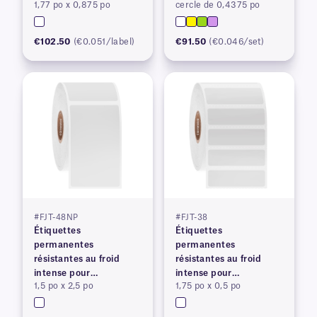
1,77 po x 0,875 po
cercle de 0,4375 po
thermique
thermique
€102.50
(€0.051/label)
€91.50
(€0.046/set)
#FJT-48NP
#FJT-38
Étiquettes
Étiquettes
permanentes
permanentes
résistantes au froid
résistantes au froid
intense pour
intense pour
1,5 po x 2,5 po
1,75 po x 0,5 po
imprimantes à transfert
imprimantes à transfert
thermique
thermique