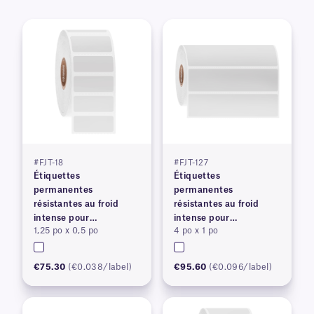
#FJT-18
#FJT-127
Étiquettes
Étiquettes
permanentes
permanentes
résistantes au froid
résistantes au froid
intense pour
intense pour
1,25 po x 0,5 po
4 po x 1 po
imprimantes à transfert
imprimantes à transfert
thermique
thermique
€75.30
(€0.038/label)
€95.60
(€0.096/label)