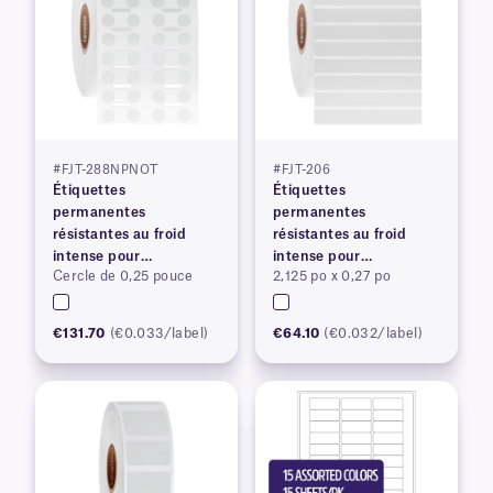
#FJT-288NPNOT
#FJT-206
Étiquettes
Étiquettes
permanentes
permanentes
résistantes au froid
résistantes au froid
intense pour
intense pour
Cercle de 0,25 pouce
2,125 po x 0,27 po
imprimantes à transfert
imprimantes à transfert
thermique
thermique
€131.70
(€0.033/label)
€64.10
(€0.032/label)