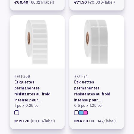
€60.40
(€0.121/label)
€71.50
(€0.036/label)
#FJT-209
#FJT-34
Étiquettes
Étiquettes
permanentes
permanentes
résistantes au froid
résistantes au froid
intense pour
intense pour
1 po x 0,25 po
0,5 po x 1,25 po
imprimantes à transfert
imprimantes à transfert
thermique
thermique
€120.70
(€0.03/label)
€94.30
(€0.047/label)