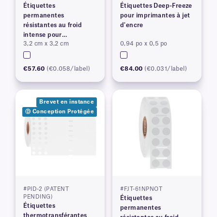
Étiquettes
Étiquettes Deep-Freeze
permanentes
pour imprimantes à jet
résistantes au froid
d'encre
intense pour
3,2 cm x 3,2 cm
0,94 po x 0,5 po
imprimantes à transfert
thermique
€57.60
(€0.058/label)
€84.00
(€0.031/label)
Brevet en instance
Ⓓ Conception Protégée
#PID-2 (PATENT
#FJT-61NPNOT
PENDING)
Étiquettes
Étiquettes
permanentes
thermotransférantes