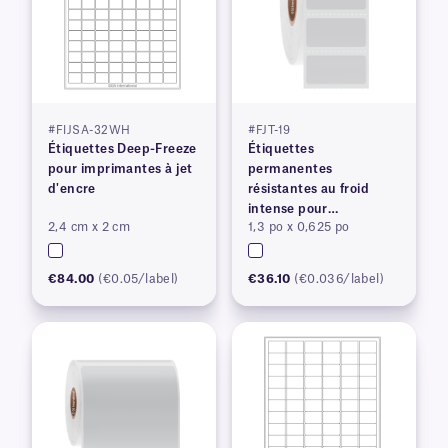
#FIJSA-32WH
#FJT-19
Étiquettes Deep-Freeze
Étiquettes
pour imprimantes à jet
permanentes
d'encre
résistantes au froid
intense pour
2,4 cm x 2 cm
1,3 po x 0,625 po
imprimantes à transfert
thermique
€84.00
(€0.05/label)
€36.10
(€0.036/label)