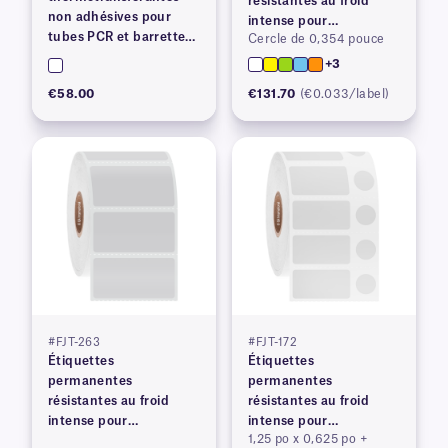
résistantes au froid
non adhésives pour
intense pour
tubes PCR et barrettes
Cercle de 0,354 pouce
imprimantes à transfert
de tubes de profil haut
thermique
+3
– 4,06 po x 0,36 po
€58.00
€131.70
(€0.033/label)
#FJT-263
#FJT-172
Étiquettes
Étiquettes
permanentes
permanentes
résistantes au froid
résistantes au froid
intense pour
intense pour
1,25 po x 0,625 po +
imprimantes à transfert
imprimantes à transfert