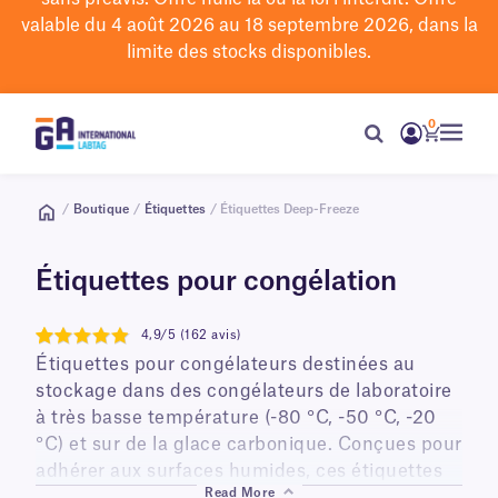
valable du 4 août 2026 au 18 septembre 2026, dans la
limite des stocks disponibles.
0
/
Boutique
/
Étiquettes
/ Étiquettes Deep-Freeze
Étiquettes pour congélation
4,9/5 (162 avis)
4.9
Étiquettes pour congélateurs destinées au
stockage dans des congélateurs de laboratoire
à très basse température (-80 °C, -50 °C, -20
°C) et sur de la glace carbonique. Conçues pour
adhérer aux surfaces humides, ces étiquettes
Read More