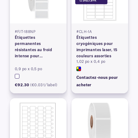
#FJT-188NP
#CLH-1A
Étiquettes
Étiquettes
permanentes
cryogéniques pour
résistantes au froid
imprimantes laser, 15
intense pour
couleurs assorties
1,02 po x 0,4 po
imprimantes à transfert
thermique
0,9 po x 0,5 po
Contactez-nous pour
€92.30
(€0.031/label)
acheter