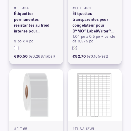
#FJT-134
#EDFT-081
Étiquettes
Étiquettes
permanentes
transparentes pour
résistantes au froid
congélateur pour
intense pour
DYMO® LabelWriter™
1,04 po x 0,5 po + cercle
imprimantes à transfert
série 450, brevet en
3 po x 4 po
de 0,375 po
thermique
instance
€80.50
(€0.268/label)
€82.70
(€0.165/set)
#FJT-65
#FIJSA-12WH