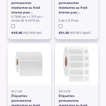
permanentes
permanentes
résistantes au froid
résistantes au froid
intense pour
intense pour
0,7885 po x 1,375 po +
imprimantes à transfert
imprimantes à transfert
cercle de 0,4375 po
2 po x 0,75 po
thermique
thermique
€45.90
(€0.046/set)
€51.30
(€0.051/label)
#FJT-56
#FJT-274
Étiquettes
Étiquettes
permanentes
permanentes
résistantes au froid
résistantes au froid