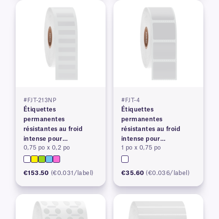
#FJT-213NP
#FJT-4
Étiquettes
Étiquettes
permanentes
permanentes
résistantes au froid
résistantes au froid
intense pour
intense pour
0,75 po x 0,2 po
1 po x 0,75 po
imprimantes à transfert
imprimantes à transfert
thermique
thermique
€153.50
(€0.031/label)
€35.60
(€0.036/label)