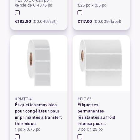
1,25 po x 0,625 po +
imprimantes à transfert
imprimantes à transfert
cercle de 0,4375 po
1,25 po x 0,5 po
thermique
thermique
€182.80
(€0.046/set)
€117.00
(€0.039/label)
#RMTT-4
#FJT-86
Étiquettes amovibles
Étiquettes
pour congélateur pour
permanentes
imprimantes à transfert
résistantes au froid
thermique
intense pour
1 po x 0,75 po
3 po x 1,25 po
imprimantes à transfert
thermique