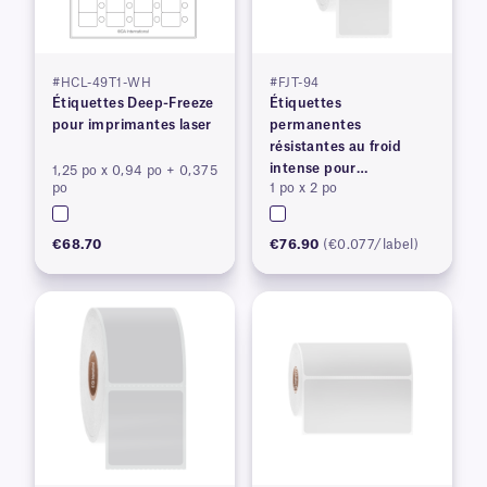
#HCL-49T1-WH
#FJT-94
Étiquettes Deep-Freeze
Étiquettes
pour imprimantes laser
permanentes
résistantes au froid
intense pour
1,25 po x 0,94 po + 0,375
po
1 po x 2 po
imprimantes à transfert
thermique
€68.70
€76.90
(€0.077/label)