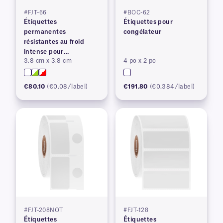
#FJT-66
#BOC-62
Étiquettes
Étiquettes pour
permanentes
congélateur
résistantes au froid
intense pour
3,8 cm x 3,8 cm
4 po x 2 po
imprimantes à transfert
thermique
€80.10
(€0.08/label)
€191.80
(€0.384/label)
#FJT-208NOT
#FJT-128
Étiquettes
Étiquettes