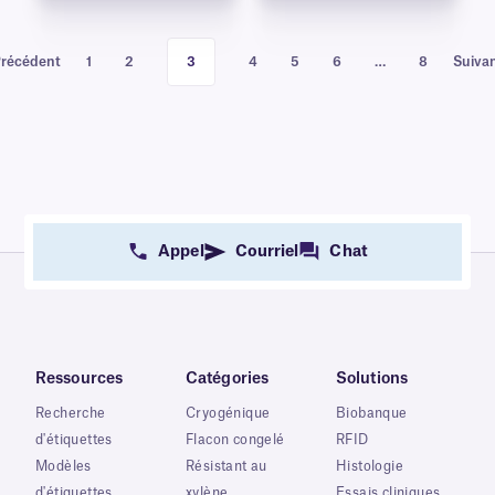
récédent
1
2
3
4
5
6
…
8
Suiva
Appel
Courriel
Chat
Ressources
Catégories
Solutions
Recherche
Cryogénique
Biobanque
d'étiquettes
Flacon congelé
RFID
Modèles
Résistant au
Histologie
d'étiquettes
xylène
Essais cliniques