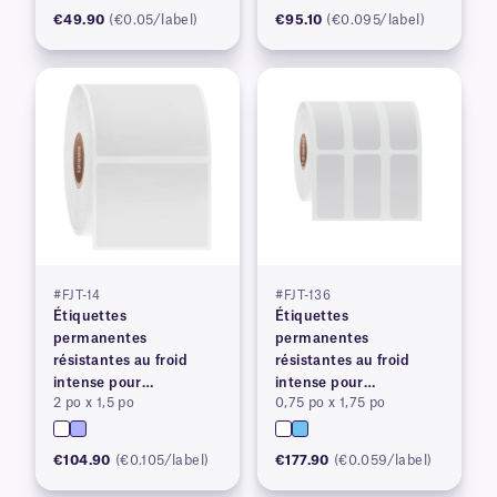
€49.90
(€0.05/label)
€95.10
(€0.095/label)
#FJT-14
#FJT-136
Étiquettes
Étiquettes
permanentes
permanentes
résistantes au froid
résistantes au froid
intense pour
intense pour
2 po x 1,5 po
0,75 po x 1,75 po
imprimantes à transfert
imprimantes à transfert
thermique
thermique
€104.90
(€0.105/label)
€177.90
(€0.059/label)