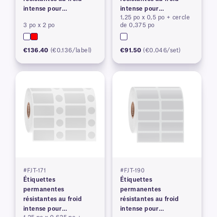
intense pour
intense pour
1,25 po x 0,5 po + cercle
imprimantes à transfert
imprimantes à transfert
3 po x 2 po
de 0,375 po
thermique
thermique
€136.40
(€0.136/label)
€91.50
(€0.046/set)
#FJT-171
#FJT-190
Étiquettes
Étiquettes
permanentes
permanentes
résistantes au froid
résistantes au froid
intense pour
intense pour