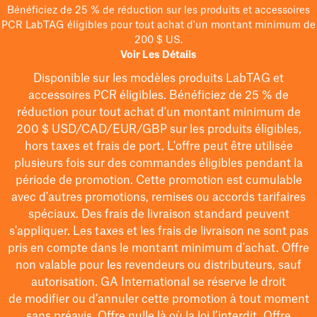
Bénéficiez de 25 % de réduction sur les produits et accessoires
PCR LabTAG éligibles pour tout achat d'un montant minimum de
200 $ US.
Voir Les Détails
Disponible sur les modèles
produits LabTAG
et
accessoires PCR éligibles. Bénéficiez de 25 % de
réduction pour tout achat d'un montant minimum de
200 $
USD/CAD/EUR/GBP
sur les produits éligibles
,
hors taxes et frais de port
. L'offre peut être utilisée
plusieurs fois sur des commandes éligibles pendant la
période de promotion.
Cette promotion est cumulable
avec d'autres promotions, remises ou accords tarifaires
spéciaux.
Des frais de livraison standard peuvent
s'appliquer. Les taxes et les frais de livraison ne sont pas
pris en compte dans le montant minimum d'achat. Offre
non valable pour les revendeurs ou distributeurs, sauf
autorisation. GA International se réserve le droit
de
modifier
ou d’annuler cette promotion à tout moment
sans préavis. Offre nulle là où la loi l’interdit. Offre