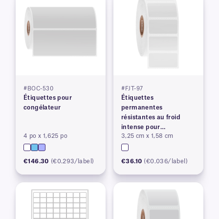
#BOC-530
#FJT-97
Étiquettes pour
Étiquettes
congélateur
permanentes
résistantes au froid
intense pour
4 po x 1,625 po
3,25 cm x 1,58 cm
imprimantes à transfert
thermique
€146.30
(€0.293/label)
€36.10
(€0.036/label)