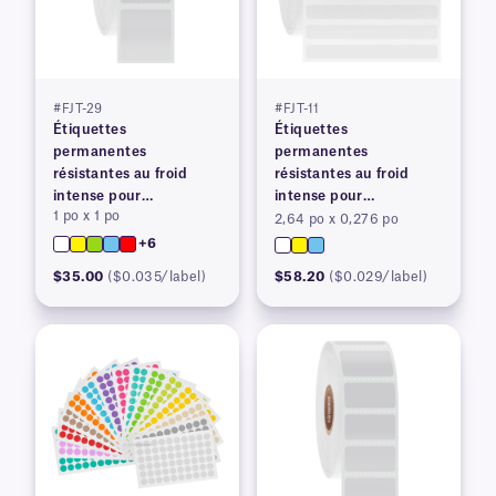
#FJT-29
#FJT-11
Étiquettes
Étiquettes
permanentes
permanentes
résistantes au froid
résistantes au froid
intense pour
intense pour
1 po x 1 po
imprimantes à transfert
imprimantes à transfert
2,64 po x 0,276 po
thermique
thermique
+6
$35.00
($0.035/label)
$58.20
($0.029/label)