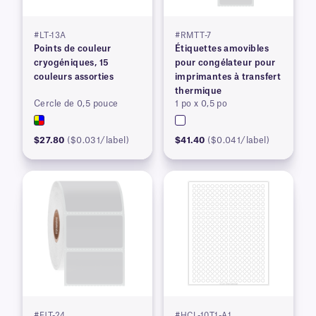
#LT-13A
#RMTT-7
Points de couleur
Étiquettes amovibles
cryogéniques, 15
pour congélateur pour
couleurs assorties
imprimantes à transfert
thermique
Cercle de 0,5 pouce
1 po x 0,5 po
$27.80
($0.031/label)
$41.40
($0.041/label)
#FJT-24
#HCL-10T1-A1