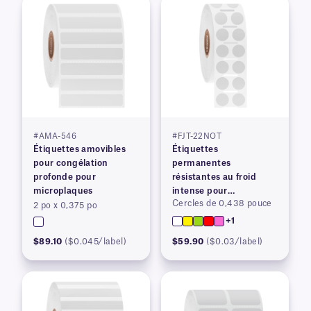
#AMA-546
#FJT-22NOT
Étiquettes amovibles
Étiquettes
pour congélation
permanentes
profonde pour
résistantes au froid
microplaques
intense pour
Cercles de 0,438 pouce
imprimantes à transfert
2 po x 0,375 po
thermique
+1
$89.10
($0.045/label)
$59.90
($0.03/label)