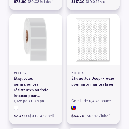
$78.90
($0.039/label)
$117.30
($0.059/set)
#FJT-57
#HCL-5
Étiquettes
Étiquettes Deep-Freeze
permanentes
pour imprimantes laser
résistantes au froid
intense pour
1,125 po x 0,75 po
Cercle de 0,433 pouce
imprimantes à transfert
thermique
$33.90
($0.034/label)
$54.70
($0.018/label)