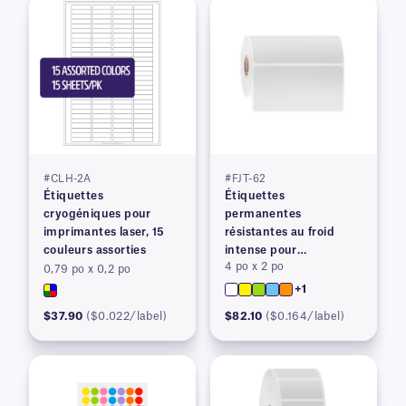
#CLH-2A
#FJT-62
Étiquettes
Étiquettes
cryogéniques pour
permanentes
imprimantes laser, 15
résistantes au froid
couleurs assorties
intense pour
4 po x 2 po
imprimantes à transfert
0,79 po x 0,2 po
thermique
+1
$37.90
($0.022/label)
$82.10
($0.164/label)