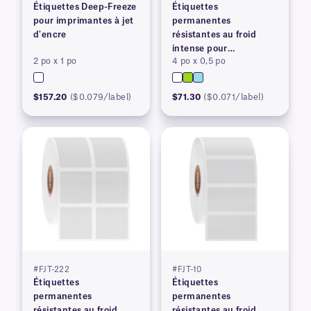
Étiquettes Deep-Freeze
Étiquettes
pour imprimantes à jet
permanentes
d'encre
résistantes au froid
intense pour
2 po x 1 po
4 po x 0,5 po
imprimantes à transfert
thermique
$157.20
($0.079/label)
$71.30
($0.071/label)
#FJT-222
#FJT-10
Étiquettes
Étiquettes
permanentes
permanentes
résistantes au froid
résistantes au froid