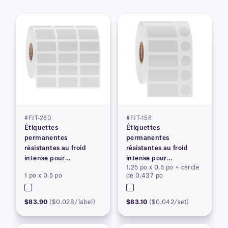
#FJT-280
#FJT-158
Étiquettes
Étiquettes
permanentes
permanentes
résistantes au froid
résistantes au froid
intense pour
intense pour
1,25 po x 0,5 po + cercle
imprimantes à transfert
imprimantes à transfert
1 po x 0,5 po
de 0,437 po
thermique
thermique
$83.90
($0.028/label)
$83.10
($0.042/set)