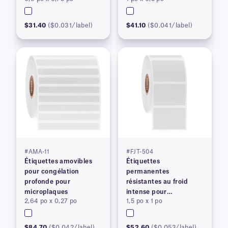
imprimantes à transfert
thermique
$31.40
($0.031/label)
$41.10
($0.041/label)
#AMA-11
#FJT-504
Étiquettes amovibles
Étiquettes
pour congélation
permanentes
profonde pour
résistantes au froid
microplaques
intense pour
2,64 po x 0,27 po
1,5 po x 1 po
imprimantes à transfert
thermique
$84.70
($0.042/label)
$52.60
($0.053/label)