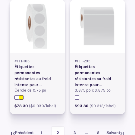
#FJT-106
#FJT-295
Étiquettes
Étiquettes
permanentes
permanentes
résistantes au froid
résistantes au froid
intense pour
intense pour
Cercle de 0,75 po
3,875 po x 3,875 po
imprimantes à transfert
imprimantes à transfert
thermique
thermique
$78.30
($0.039/label)
$93.80
($0.313/label)
Précédent
1
2
3
…
8
Suivant