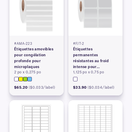
#AMA-223
#FJT-2
Étiquettes amovibles
Étiquettes
pour congélation
permanentes
profonde pour
résistantes au froid
microplaques
intense pour
2 po x 0,275 po
1,125 po x 0,75 po
imprimantes à transfert
thermique
$65.20
($0.033/label)
$33.90
($0.034/label)