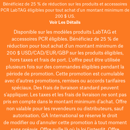
Bénéficiez de 25 % de réduction sur les produits et accessoires
PCR LabTAG éligibles pour tout achat d'un montant minimum de
200 $ US.
Voir Les Détails
Disponible sur les modèles
produits LabTAG
et
accessoires PCR éligibles. Bénéficiez de 25 % de
réduction pour tout achat d'un montant minimum de
200 $
USD/CAD/EUR/GBP
sur les produits éligibles
,
hors taxes et frais de port
. L'offre peut être utilisée
plusieurs fois sur des commandes éligibles pendant la
période de promotion.
Cette promotion est cumulable
avec d'autres promotions, remises ou accords tarifaires
spéciaux.
Des frais de livraison standard peuvent
s'appliquer. Les taxes et les frais de livraison ne sont pas
pris en compte dans le montant minimum d'achat. Offre
non valable pour les revendeurs ou distributeurs, sauf
autorisation. GA International se réserve le droit
de
modifier
ou d’annuler cette promotion à tout moment
sans préavis. Offre nulle là où la loi l’interdit. Offre