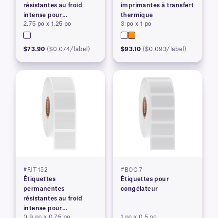
résistantes au froid
imprimantes à transfert
intense pour
thermique
2,75 po x 1,25 po
3 po x 1 po
imprimantes à transfert
thermique
$73.90
($0.074/label)
$93.10
($0.093/label)
#FJT-152
#BOC-7
Étiquettes
Étiquettes pour
permanentes
congélateur
résistantes au froid
intense pour
0,9 po x 0,75 po
1 po x 0,5 po