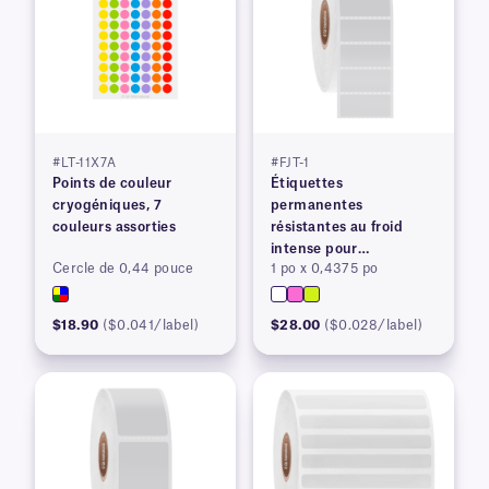
#LT-11X7A
#FJT-1
Points de couleur
Étiquettes
cryogéniques, 7
permanentes
couleurs assorties
résistantes au froid
intense pour
Cercle de 0,44 pouce
1 po x 0,4375 po
imprimantes à transfert
thermique
$18.90
($0.041/label)
$28.00
($0.028/label)