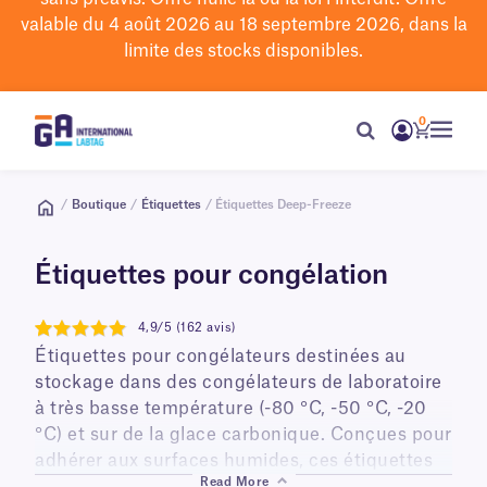
valable du 4 août 2026 au 18 septembre 2026, dans la
limite des stocks disponibles.
0
/
Boutique
/
Étiquettes
/ Étiquettes Deep-Freeze
Étiquettes pour congélation
4,9/5 (162 avis)
4.9
Étiquettes pour congélateurs destinées au
stockage dans des congélateurs de laboratoire
à très basse température (-80 °C, -50 °C, -20
°C) et sur de la glace carbonique. Conçues pour
adhérer aux surfaces humides, ces étiquettes
Read More