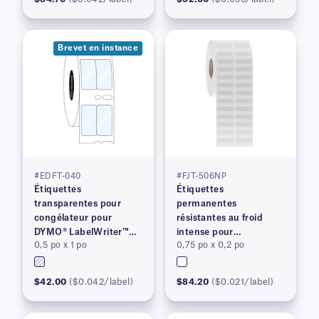
Brevet en instance
#EDFT-040
#FJT-506NP
Étiquettes
Étiquettes
transparentes pour
permanentes
congélateur pour
résistantes au froid
DYMO® LabelWriter™
intense pour
0,5 po x 1 po
0,75 po x 0,2 po
série 450, brevet en
imprimantes à transfert
instance
thermique
$42.00
($0.042/label)
$84.20
($0.021/label)