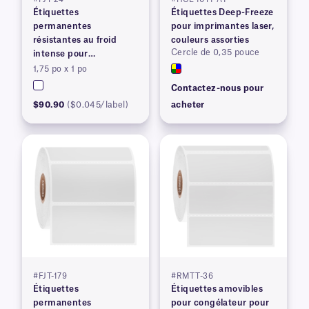
Étiquettes
Étiquettes Deep-Freeze
permanentes
pour imprimantes laser,
résistantes au froid
couleurs assorties
Cercle de 0,35 pouce
intense pour
imprimantes à transfert
1,75 po x 1 po
thermique
Contactez-nous pour
$90.90
($0.045/label)
acheter
#FJT-179
#RMTT-36
Étiquettes
Étiquettes amovibles
permanentes
pour congélateur pour