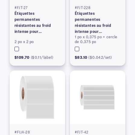
#FJT-27
#FJT-228
Étiquettes
Étiquettes
permanentes
permanentes
résistantes au froid
résistantes au froid
intense pour
intense pour
1 po x 0,375 po + cercle
imprimantes à transfert
imprimantes à transfert
2 po x 2 po
de 0,375 po
thermique
thermique
$109.70
($0.11/label)
$83.10
($0.042/set)
#FIJA-28
#FJT-42