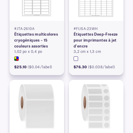
#JTA-2610A
#FIJSA-23WH
Étiquettes multicolores
Étiquettes Deep-Freeze
cryogéniques – 15
pour imprimantes à jet
couleurs assorties
d'encre
1,02 po x 0,4 po
3,2 cm x 1,3 cm
$25.10
($0.04/label)
$76.30
($0.038/label)