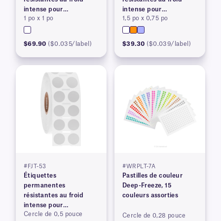
intense pour
intense pour
1 po x 1 po
1,5 po x 0,75 po
imprimantes à transfert
imprimantes à transfert
thermique
thermique
$69.90
($0.035/label)
$39.30
($0.039/label)
#FJT-53
#WRPLT-7A
Étiquettes
Pastilles de couleur
permanentes
Deep-Freeze, 15
résistantes au froid
couleurs assorties
intense pour
Cercle de 0,5 pouce
imprimantes à transfert
Cercle de 0,28 pouce