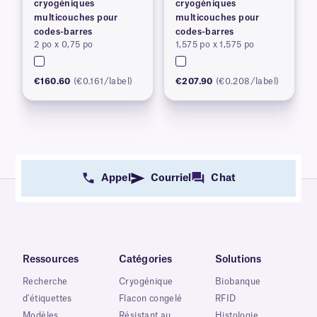
cryogéniques
cryogéniques
multicouches pour
multicouches pour
codes-barres
codes-barres
2 po x 0,75 po
1,575 po x 1,575 po
€160.60
(€0.161/label)
€207.90
(€0.208/label)
Appel
Courriel
Chat
Ressources
Catégories
Solutions
Recherche
Cryogénique
Biobanque
d'étiquettes
Flacon congelé
RFID
Modèles
Résistant au
Histologie