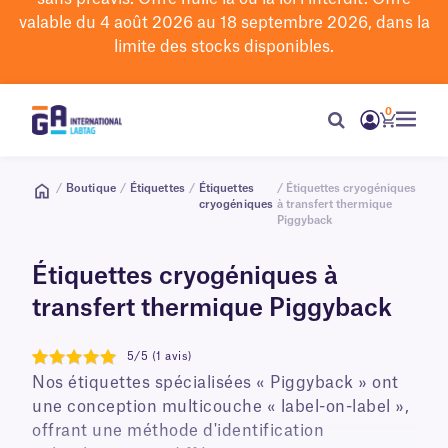
valable du 4 août 2026 au 18 septembre 2026, dans la
limite des stocks disponibles.
0
/
Boutique
/
Étiquettes
/
Étiquettes
/ Étiquettes cryogéniques
cryogéniques
à transfert thermique
Piggyback
Étiquettes cryogéniques à
transfert thermique Piggyback
5/5 (1 avis)
5
Nos étiquettes spécialisées « Piggyback » ont
une conception multicouche « label-on-label »,
offrant une méthode d'identification