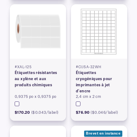
#XAL-125
#CIJSA-32WH
Étiquettes résistantes
Étiquettes
au xylène et aux
cryogéniques pour
produits chimiques
imprimantes à jet
d'encre
0,9375 po x 0,9375 po
2,4 cm x 2 cm
$170.20
($0.043/label)
$76.90
($0.046/label)
Brevet en instance