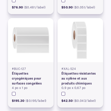
$76.90
($0.481/label)
$50.90
($0.051/label)
#BUC-127
#XAL-524
Étiquettes
Étiquettes résistantes
cryogéniques pour
au xylène et aux
surfaces congelées
produits chimiques
4 po x 1 po
0,9 po x 0,67 po
$195.30
($0.195/label)
$42.50
($0.043/label)