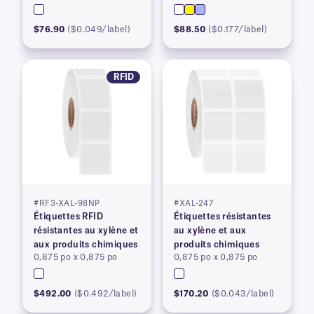
$76.90
($0.049/label)
$88.50
($0.177/label)
RFID
#RF3-XAL-98NP
#XAL-247
Étiquettes RFID
Étiquettes résistantes
résistantes au xylène et
au xylène et aux
aux produits chimiques
produits chimiques
0,875 po x 0,875 po
0,875 po x 0,875 po
$492.00
($0.492/label)
$170.20
($0.043/label)