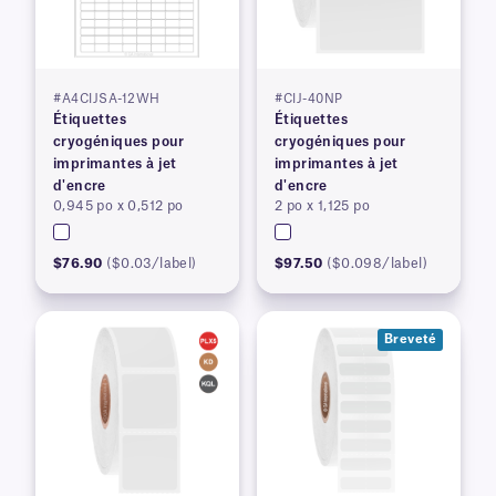
#A4CIJSA-12WH
#CIJ-40NP
Étiquettes
Étiquettes
cryogéniques pour
cryogéniques pour
imprimantes à jet
imprimantes à jet
d'encre
d'encre
0,945 po x 0,512 po
2 po x 1,125 po
$76.90
($0.03/label)
$97.50
($0.098/label)
Breveté