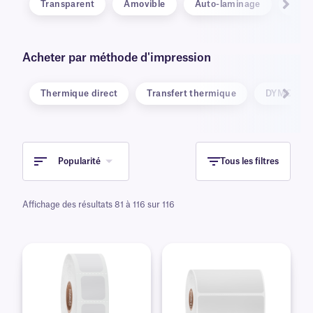
Transparent
Amovible
Auto-laminage
RFID
Acheter par méthode d'impression
Thermique direct
Transfert thermique
DYMO® Lab
Popularité
Tous les filtres
Affichage des résultats 81 à 116 sur 116