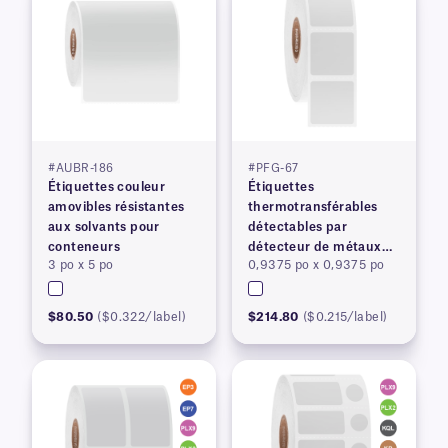
#AUBR-186
#PFG-67
Étiquettes couleur
Étiquettes
amovibles résistantes
thermotransférables
aux solvants pour
détectables par
conteneurs
détecteur de métaux
3 po x 5 po
0,9375 po x 0,9375 po
pour blocs de cire de
paraffine
$80.50
($0.322/label)
$214.80
($0.215/label)