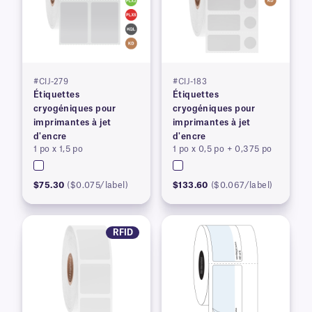
#CIJ-279
#CIJ-183
Étiquettes
Étiquettes
cryogéniques pour
cryogéniques pour
imprimantes à jet
imprimantes à jet
d'encre
d'encre
1 po x 1,5 po
1 po x 0,5 po + 0,375 po
$75.30
($0.075/label)
$133.60
($0.067/label)
RFID