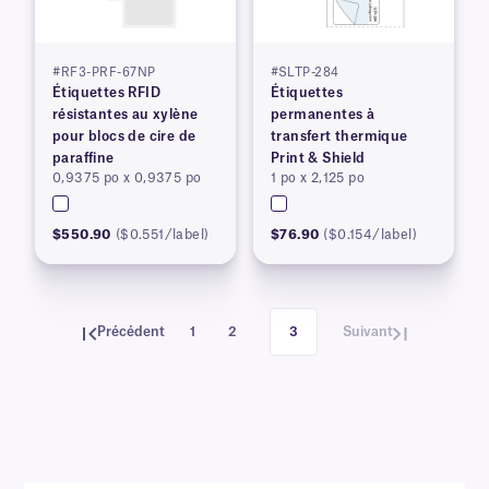
#RF3-PRF-67NP
#SLTP-284
Étiquettes RFID
Étiquettes
résistantes au xylène
permanentes à
pour blocs de cire de
transfert thermique
paraffine
Print & Shield
0,9375 po x 0,9375 po
1 po x 2,125 po
$550.90
($0.551/label)
$76.90
($0.154/label)
Précédent
1
2
3
Suivant