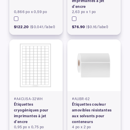
imprimantes à jet
d'encre
0,866 po x 0,59 po
2,63 po x 1 po
$122.20
($0.041/label)
$76.90
($0.16/label)
#A4CIJSA-32WH
#AUBR-62
Étiquettes
Étiquettes couleur
cryogéniques pour
amovibles résistantes
imprimantes à jet
aux solvants pour
d'encre
conteneurs
0,95 po x 0,75 po
4 po x 2 po