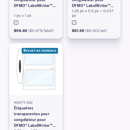
DYMO® LabelWriter™
DYMO® LabelWriter™
1,25 po x 0,5 po + 0,437
série 450, brevet en
série 450, brevet en
1 po x 1 po
po
instance
instance
$56.40
($0.075/label)
$81.50
($0.163/set)
Brevet en instance
#EDFT-082
Étiquettes
transparentes pour
congélateur pour
DYMO® LabelWriter™