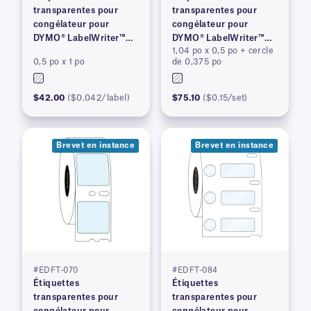
transparentes pour
transparentes pour
congélateur pour
congélateur pour
DYMO® LabelWriter™
DYMO® LabelWriter™
1,04 po x 0,5 po + cercle
série 450, brevet en
série 450, brevet en
0,5 po x 1 po
de 0,375 po
instance
instance
$42.00
($0.042/label)
$75.10
($0.15/set)
Brevet en instance
Brevet en instance
#EDFT-070
#EDFT-084
Étiquettes
Étiquettes
transparentes pour
transparentes pour
congélateur pour
congélateur pour