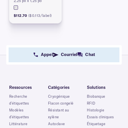
2,25 po x 1,25 po
série 450, brevet en
instance
$112.70
($0.113/label)
Appel
Courriel
Chat
Ressources
Catégories
Solutions
Recherche
Cryogénique
Biobanque
d'étiquettes
Flacon congelé
RFID
Modèles
Résistant au
Histologie
d'étiquettes
xylène
Essais cliniques
Littérature
Autoclave
Étiquetage