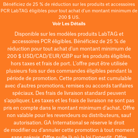
Bénéficiez de 25 % de réduction sur les produits et accessoires
PCR LabTAG éligibles pour tout achat d'un montant minimum de
200 $ US.
Voir Les Détails
Disponible sur les modèles
produits LabTAG
et
accessoires PCR éligibles. Bénéficiez de 25 % de
réduction pour tout achat d'un montant minimum de
200 $
USD/CAD/EUR/GBP
sur les produits éligibles
,
hors taxes et frais de port
. L'offre peut être utilisée
plusieurs fois sur des commandes éligibles pendant la
période de promotion.
Cette promotion est cumulable
avec d'autres promotions, remises ou accords tarifaires
spéciaux.
Des frais de livraison standard peuvent
s'appliquer. Les taxes et les frais de livraison ne sont pas
pris en compte dans le montant minimum d'achat. Offre
non valable pour les revendeurs ou distributeurs, sauf
autorisation. GA International se réserve le droit
de
modifier
ou d’annuler cette promotion à tout moment
sans préavis. Offre nulle là où la loi l’interdit. Offre