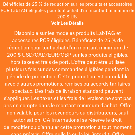
Bénéficiez de 25 % de réduction sur les produits et accessoires
PCR LabTAG éligibles pour tout achat d'un montant minimum de
200 $ US.
Voir Les Détails
Disponible sur les modèles
produits LabTAG
et
accessoires PCR éligibles. Bénéficiez de 25 % de
réduction pour tout achat d'un montant minimum de
200 $
USD/CAD/EUR/GBP
sur les produits éligibles
,
hors taxes et frais de port
. L'offre peut être utilisée
plusieurs fois sur des commandes éligibles pendant la
période de promotion.
Cette promotion est cumulable
avec d'autres promotions, remises ou accords tarifaires
spéciaux.
Des frais de livraison standard peuvent
s'appliquer. Les taxes et les frais de livraison ne sont pas
pris en compte dans le montant minimum d'achat. Offre
non valable pour les revendeurs ou distributeurs, sauf
autorisation. GA International se réserve le droit
de
modifier
ou d’annuler cette promotion à tout moment
sans préavis. Offre nulle là où la loi l’interdit. Offre