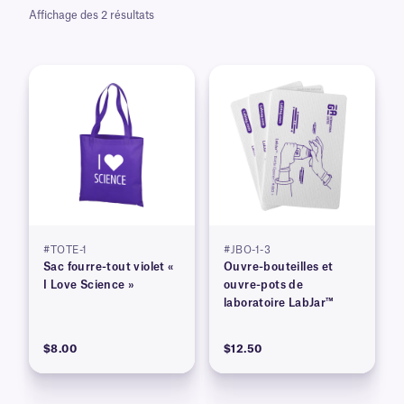
Affichage des 2 résultats
#TOTE-1
#JBO-1-3
Sac fourre-tout violet «
Ouvre-bouteilles et
I Love Science »
ouvre-pots de
laboratoire LabJar™
$8.00
$12.50