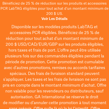
Bénéficiez de 25 % de réduction sur les produits et accessoires
PCR LabTAG éligibles pour tout achat d'un montant minimum de
200 $ US.
Voir Les Détails
Disponible sur les modèles
produits LabTAG
et
accessoires PCR éligibles. Bénéficiez de 25 % de
réduction pour tout achat d'un montant minimum de
200 $
USD/CAD/EUR/GBP
sur les produits éligibles
,
hors taxes et frais de port
. L'offre peut être utilisée
plusieurs fois sur des commandes éligibles pendant la
période de promotion.
Cette promotion est cumulable
avec d'autres promotions, remises ou accords tarifaires
spéciaux.
Des frais de livraison standard peuvent
s'appliquer. Les taxes et les frais de livraison ne sont pas
pris en compte dans le montant minimum d'achat. Offre
non valable pour les revendeurs ou distributeurs, sauf
autorisation. GA International se réserve le droit
de
modifier
ou d’annuler cette promotion à tout moment
sans préavis. Offre nulle là où la loi l’interdit. Offre