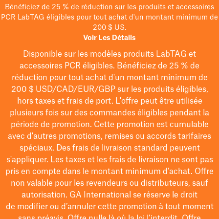
Bénéficiez de 25 % de réduction sur les produits et accessoires
PCR LabTAG éligibles pour tout achat d'un montant minimum de
200 $ US.
Voir Les Détails
Disponible sur les modèles
produits LabTAG
et
accessoires PCR éligibles. Bénéficiez de 25 % de
réduction pour tout achat d'un montant minimum de
200 $
USD/CAD/EUR/GBP
sur les produits éligibles
,
hors taxes et frais de port
. L'offre peut être utilisée
plusieurs fois sur des commandes éligibles pendant la
période de promotion.
Cette promotion est cumulable
avec d'autres promotions, remises ou accords tarifaires
spéciaux.
Des frais de livraison standard peuvent
s'appliquer. Les taxes et les frais de livraison ne sont pas
pris en compte dans le montant minimum d'achat. Offre
non valable pour les revendeurs ou distributeurs, sauf
autorisation. GA International se réserve le droit
de
modifier
ou d’annuler cette promotion à tout moment
sans préavis. Offre nulle là où la loi l’interdit. Offre