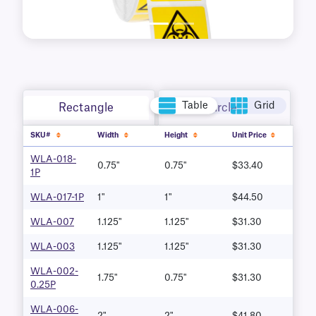
Table
Grid
Rectangle
Circle
SKU#
Width
Height
Unit Price
WLA-018-
0.75"
0.75"
$33.40
1P
WLA-017-1P
1"
1"
$44.50
WLA-007
1.125"
1.125"
$31.30
WLA-003
1.125"
1.125"
$31.30
WLA-002-
1.75"
0.75"
$31.30
0.25P
WLA-006-
2"
2"
$41.80