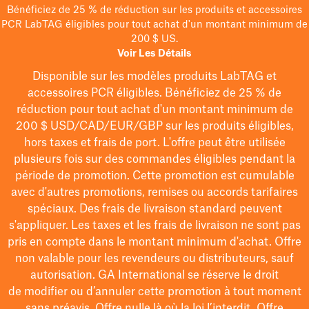
Bénéficiez de 25 % de réduction sur les produits et accessoires
PCR LabTAG éligibles pour tout achat d'un montant minimum de
200 $ US.
Voir Les Détails
Disponible sur les modèles
produits LabTAG
et
accessoires PCR éligibles. Bénéficiez de 25 % de
réduction pour tout achat d'un montant minimum de
200 $
USD/CAD/EUR/GBP
sur les produits éligibles
,
hors taxes et frais de port
. L'offre peut être utilisée
plusieurs fois sur des commandes éligibles pendant la
période de promotion.
Cette promotion est cumulable
avec d'autres promotions, remises ou accords tarifaires
spéciaux.
Des frais de livraison standard peuvent
s'appliquer. Les taxes et les frais de livraison ne sont pas
pris en compte dans le montant minimum d'achat. Offre
non valable pour les revendeurs ou distributeurs, sauf
autorisation. GA International se réserve le droit
de
modifier
ou d’annuler cette promotion à tout moment
sans préavis. Offre nulle là où la loi l’interdit. Offre