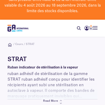
valable du 4 août 2026 au 18 septembre 2026, dans la
limite des stocks disponibles.
0
/ Cours / STRAT
STRAT
Ruban indicateur de stérilisation à la vapeur
ruban adhésif de stérilisation de la gamme
STRAT ruban adhésif conçu pour identifier les
récipients ayant subi une stérilisation en
autoclave à vapeur. Il comporte des bandes de
marquage pratiquement invisibles qui
Read More
noircissent après un cycle de stérilisation en