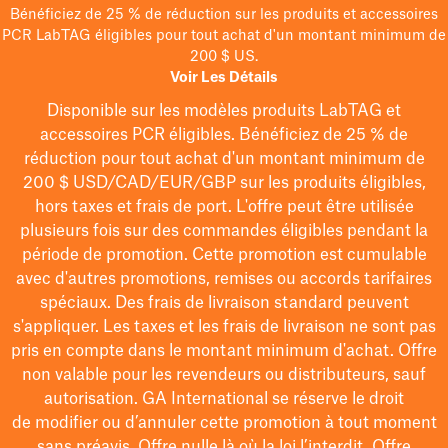
Bénéficiez de 25 % de réduction sur les produits et accessoires
PCR LabTAG éligibles pour tout achat d'un montant minimum de
200 $ US.
Voir Les Détails
Disponible sur les modèles
produits LabTAG
et
accessoires PCR éligibles. Bénéficiez de 25 % de
réduction pour tout achat d'un montant minimum de
200 $
USD/CAD/EUR/GBP
sur les produits éligibles
,
hors taxes et frais de port
. L'offre peut être utilisée
plusieurs fois sur des commandes éligibles pendant la
période de promotion.
Cette promotion est cumulable
avec d'autres promotions, remises ou accords tarifaires
spéciaux.
Des frais de livraison standard peuvent
s'appliquer. Les taxes et les frais de livraison ne sont pas
pris en compte dans le montant minimum d'achat. Offre
non valable pour les revendeurs ou distributeurs, sauf
autorisation. GA International se réserve le droit
de
modifier
ou d’annuler cette promotion à tout moment
sans préavis. Offre nulle là où la loi l’interdit. Offre