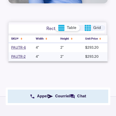
Table
Grid
Rectangle
SKU#
Width
Height
Unit Price
PAUTR-6
4"
2"
$293.20
PAUTR-2
4"
2"
$293.20
Appel
Courriel
Chat