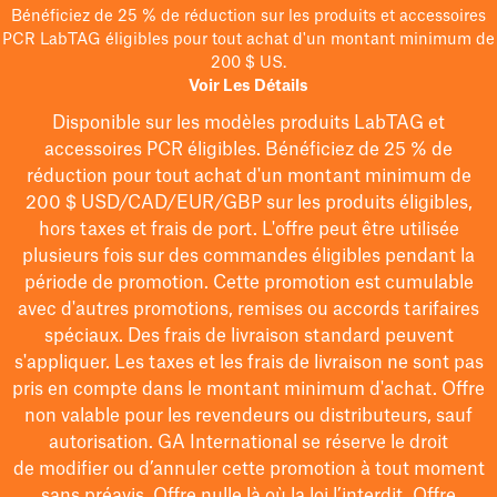
Bénéficiez de 25 % de réduction sur les produits et accessoires
PCR LabTAG éligibles pour tout achat d'un montant minimum de
200 $ US.
Voir Les Détails
Disponible sur les modèles
produits LabTAG
et
accessoires PCR éligibles. Bénéficiez de 25 % de
réduction pour tout achat d'un montant minimum de
200 $
USD/CAD/EUR/GBP
sur les produits éligibles
,
hors taxes et frais de port
. L'offre peut être utilisée
plusieurs fois sur des commandes éligibles pendant la
période de promotion.
Cette promotion est cumulable
avec d'autres promotions, remises ou accords tarifaires
spéciaux.
Des frais de livraison standard peuvent
s'appliquer. Les taxes et les frais de livraison ne sont pas
pris en compte dans le montant minimum d'achat. Offre
non valable pour les revendeurs ou distributeurs, sauf
autorisation. GA International se réserve le droit
de
modifier
ou d’annuler cette promotion à tout moment
sans préavis. Offre nulle là où la loi l’interdit. Offre