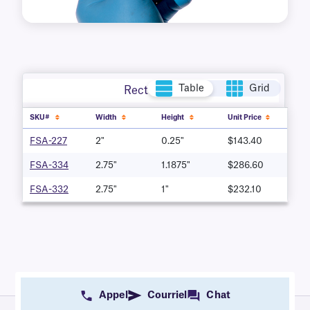
Table
Grid
Rectangle
SKU#
Width
Height
Unit Price
FSA-227
2"
0.25"
$143.40
FSA-334
2.75"
1.1875"
$286.60
FSA-332
2.75"
1"
$232.10
Appel
Courriel
Chat