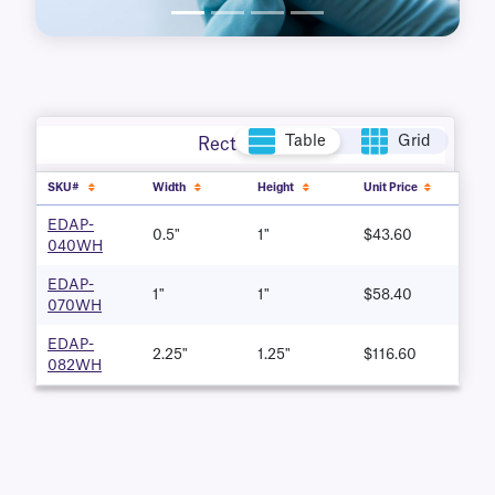
Table
Grid
Rectangle
SKU#
Width
Height
Unit Price
EDAP-
0.5"
1"
$43.60
040WH
EDAP-
1"
1"
$58.40
070WH
EDAP-
2.25"
1.25"
$116.60
082WH