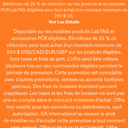
Bénéficiez de 25 % de réduction sur les produits et accessoires
PCR LabTAG éligibles pour tout achat d'un montant minimum de
200 $ US.
Voir Les Détails
Disponible sur les modèles
produits LabTAG
et
accessoires PCR éligibles. Bénéficiez de 25 % de
réduction pour tout achat d'un montant minimum de
200 $
USD/CAD/EUR/GBP
sur les produits éligibles
,
hors taxes et frais de port
. L'offre peut être utilisée
plusieurs fois sur des commandes éligibles pendant la
période de promotion.
Cette promotion est cumulable
avec d'autres promotions, remises ou accords tarifaires
spéciaux.
Des frais de livraison standard peuvent
s'appliquer. Les taxes et les frais de livraison ne sont pas
pris en compte dans le montant minimum d'achat. Offre
non valable pour les revendeurs ou distributeurs, sauf
autorisation. GA International se réserve le droit
de
modifier
ou d’annuler cette promotion à tout moment
sans préavis. Offre nulle là où la loi l’interdit. Offre