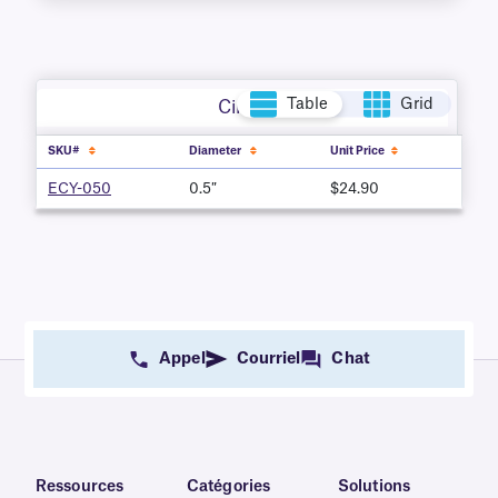
Table
Grid
Circle
SKU#
Diameter
Unit Price
ECY-050
0.5″
$24.90
Appel
Courriel
Chat
Ressources
Catégories
Solutions