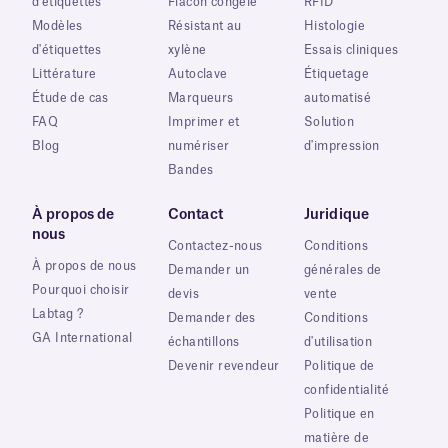
d'étiquettes
Flacon congelé
RFID
Modèles
Résistant au
Histologie
d'étiquettes
xylène
Essais cliniques
Littérature
Autoclave
Étiquetage
Étude de cas
Marqueurs
automatisé
FAQ
Imprimer et
Solution
Blog
numériser
d'impression
Bandes
À propos de
Contact
Juridique
nous
Contactez-nous
Conditions
À propos de nous
Demander un
générales de
Pourquoi choisir
devis
vente
Labtag ?
Demander des
Conditions
GA International
échantillons
d'utilisation
Devenir revendeur
Politique de
confidentialité
Politique en
matière de