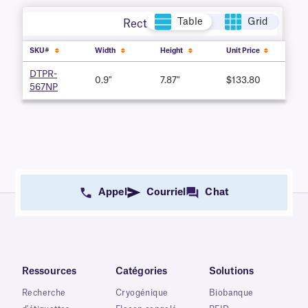
Table
Grid
Rectangle
SKU#
Width
Height
Unit Price
DTPR-
0.9"
7.87"
$133.80
567NP
Appel
Courriel
Chat
Ressources
Catégories
Solutions
Recherche
Cryogénique
Biobanque