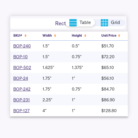
Table
Grid
Rectangle
SKU#
Width
Height
Unit Price
BOP-240
1.5"
0.5"
$51.70
BOP-10
1.5"
0.75"
$72.20
BOP-502
1.625"
1.375"
$65.10
BOP-24
1.75"
1"
$56.10
BOP-242
1.75"
0.75"
$84.70
BOP-231
2.25"
1"
$86.90
BOP-127
4"
1"
$128.80