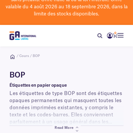
valable du 4 août 2026 au 18 septembre 2026, dans la
limite des stocks disponibles.
0
/ Cours / BOP
BOP
Étiquettes en papier opaque
Les étiquettes de type BOP sont des étiquettes
opaques permanentes qui masquent toutes les
données imprimées existantes, y compris le
texte et les codes-barres. Elles conviennent
parfaitement à un usage général dans les
Read More
laboratoires et les bureaux. Ces étiquettes de