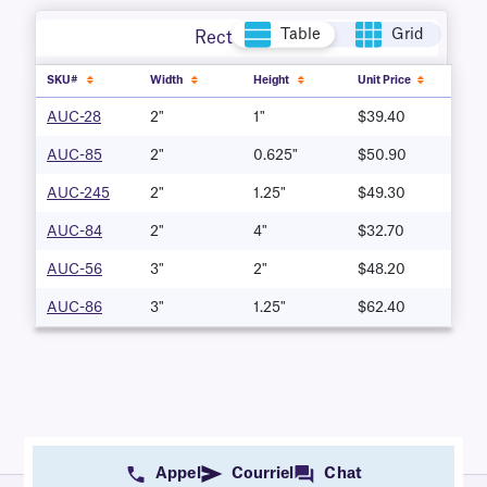
Table
Grid
Rectangle
SKU#
Width
Height
Unit Price
AUC-28
2"
1"
$39.40
AUC-85
2"
0.625"
$50.90
AUC-245
2"
1.25"
$49.30
AUC-84
2"
4"
$32.70
AUC-56
3"
2"
$48.20
AUC-86
3"
1.25"
$62.40
Appel
Courriel
Chat