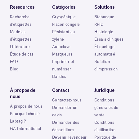
Ressources
Catégories
Solutions
Recherche
Cryogénique
Biobanque
d'étiquettes
Flacon congelé
RFID
Modèles
Résistant au
Histologie
d'étiquettes
xylène
Essais cliniques
Littérature
Autoclave
Étiquetage
Étude de cas
Marqueurs
automatisé
FAQ
Imprimer et
Solution
Blog
numériser
d'impression
Bandes
À propos de
Contact
Juridique
nous
Contactez-nous
Conditions
À propos de nous
Demander un
générales de
Pourquoi choisir
devis
vente
Labtag ?
Demander des
Conditions
GA International
échantillons
d'utilisation
Devenir revendeur
Politique de