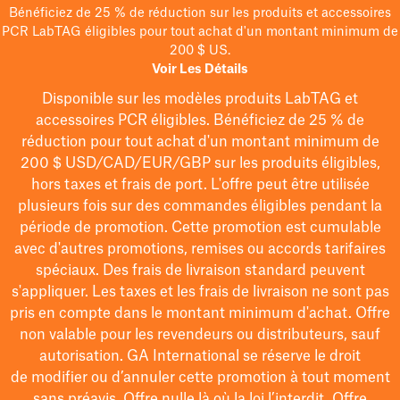
Bénéficiez de 25 % de réduction sur les produits et accessoires
PCR LabTAG éligibles pour tout achat d'un montant minimum de
200 $ US.
Voir Les Détails
Disponible sur les modèles
produits LabTAG
et
accessoires PCR éligibles. Bénéficiez de 25 % de
réduction pour tout achat d'un montant minimum de
200 $
USD/CAD/EUR/GBP
sur les produits éligibles
,
hors taxes et frais de port
. L'offre peut être utilisée
plusieurs fois sur des commandes éligibles pendant la
période de promotion.
Cette promotion est cumulable
avec d'autres promotions, remises ou accords tarifaires
spéciaux.
Des frais de livraison standard peuvent
s'appliquer. Les taxes et les frais de livraison ne sont pas
pris en compte dans le montant minimum d'achat. Offre
non valable pour les revendeurs ou distributeurs, sauf
autorisation. GA International se réserve le droit
de
modifier
ou d’annuler cette promotion à tout moment
sans préavis. Offre nulle là où la loi l’interdit. Offre