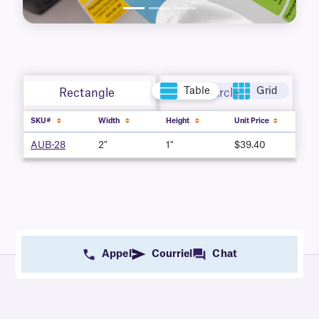
Table
Grid
Rectangle
Circle
SKU#
Width
Height
Unit Price
AUB-28
2"
1"
$39.40
Appel
Courriel
Chat