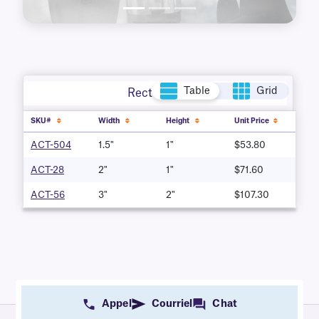
Table
Grid
Rectangle
SKU#
Width
Height
Unit Price
ACT-504
1.5"
1"
$53.80
ACT-28
2"
1"
$71.60
ACT-56
3"
2"
$107.30
Appel
Courriel
Chat