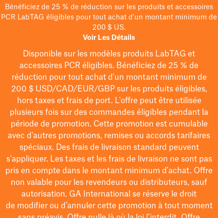
Bénéficiez de 25 % de réduction sur les produits et accessoires
PCR LabTAG éligibles pour tout achat d'un montant minimum de
200 $ US.
Voir Les Détails
Disponible sur les modèles
produits LabTAG
et
accessoires PCR éligibles. Bénéficiez de 25 % de
réduction pour tout achat d'un montant minimum de
200 $
USD/CAD/EUR/GBP
sur les produits éligibles
,
hors taxes et frais de port
. L'offre peut être utilisée
plusieurs fois sur des commandes éligibles pendant la
période de promotion.
Cette promotion est cumulable
avec d'autres promotions, remises ou accords tarifaires
spéciaux.
Des frais de livraison standard peuvent
s'appliquer. Les taxes et les frais de livraison ne sont pas
pris en compte dans le montant minimum d'achat. Offre
non valable pour les revendeurs ou distributeurs, sauf
autorisation. GA International se réserve le droit
de
modifier
ou d’annuler cette promotion à tout moment
sans préavis. Offre nulle là où la loi l’interdit. Offre