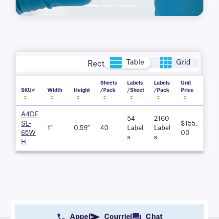
Table
Grid
Rectangle
Sheets
Labels
Labels
Unit
SKU#
Width
Height
/Pack
/Sheet
/Pack
Price
A4DF
54
2160
SL-
$155.
1"
0.59"
40
Label
Label
65W
00
S
S
H
Appel
Courriel
Chat