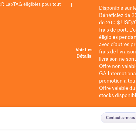
PCR LabTAG éligibles pour tout
|
Disponible sur 
Bénéficiez de 2
de 200 $
USD/
frais de port
. L'
éligibles pendan
avec d'autres pr
Voir Les
frais de livraiso
Détails
livraison ne so
Offre non valabl
GA International
promotion à tout 
Offre valable d
stocks disponibl
Contactez-nous