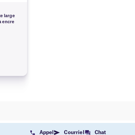
e large
 à encre
Appel
Courriel
Chat