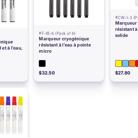
#CW-1-3 (Pa
Marqueur à
résistant à
#F-1B-6 (Pack of 6)
solide
Marqueur cryogénique
énique
résistant à l'eau à pointe
l et à l'eau,
micro
$32.50
$27.80