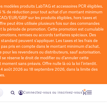
les modèles
produits LabTAG
et accessoires PCR éligibles.
5 % de réduction pour tout achat d'un montant minimum
CAD/EUR/GBP
sur les produits éligibles
, hors taxes et
offre peut être utilisée plusieurs fois sur des commandes
t la période de promotion.
Cette promotion est cumulable
omotions, remises ou accords tarifaires spéciaux.
Des
n standard peuvent s'appliquer. Les taxes et les frais de
nt pas pris en compte dans le montant minimum d'achat.
e pour les revendeurs ou distributeurs, sauf autorisation.
 se réserve le droit de
modifier
ou d’annuler cette
moment sans préavis. Offre nulle là où la loi l’interdit.
u 4 août 2026 au 18 septembre 2026, dans la limite des
es.
0
Connectez-vous ou inscrivez-vous